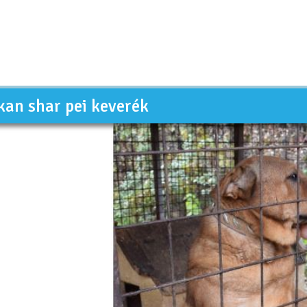
kan shar pei keverék