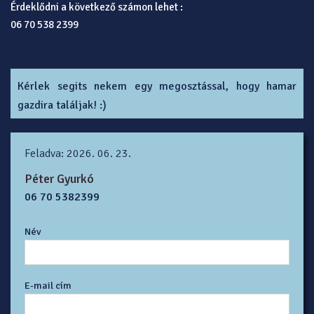
Érdeklődni a következő számon lehet :
06 70 538 2399
Kérlek segits nekem egy megosztással, hogy hamar
gazdira találjak! :)
Feladva: 2026. 06. 23.
Péter Gyurkó
06 70 5382399
Név
E-mail cím