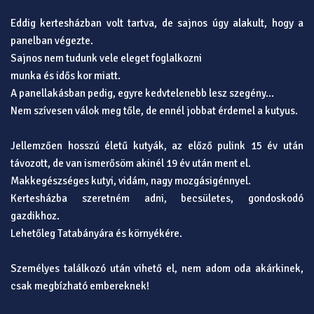
Eddig kertesházban volt tartva, de sajnos úgy alakult, hogy a
panelban végezte.
Sajnos nem tudunk vele eleget foglalkozni
munka és idős kor miatt.
A panellakásban pedig, egyre kedvtelenebb lesz szegény...
Nem szívesen válok meg tőle, de ennél jobbat érdemel a kutyus.
Jellemzően hosszú életű kutyák, az előző pulink 15 év után
távozott, de van ismerősöm akinél 19 év után ment el.
Makkegészséges kutyi, vidám, nagy mozgásigénnyel.
Kertesházba szeretném adni, becsületes, gondoskodó
gazdikhoz.
Lehetőleg Tatabányára és környékére.
Személyes találkozó után vihető el, nem adom oda akárkinek,
csak megbízható embereknek!