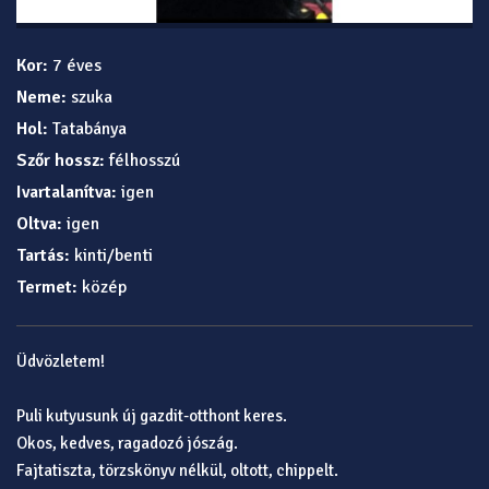
Kor:
7 éves
Neme:
szuka
Hol:
Tatabánya
Szőr hossz:
félhosszú
Ivartalanítva:
igen
Oltva:
igen
Tartás:
kinti/benti
Termet:
közép
Üdvözletem!
Puli kutyusunk új gazdit-otthont keres.
Okos, kedves, ragadozó jószág.
Fajtatiszta, törzskönyv nélkül, oltott, chippelt.