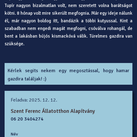
Tupír nagyon bizalmatlan volt, nem szeretett volna barátságot
kötni. 8 hónap volt mire sikerült megfognia. Már egy ideje nálunk
él, már nagyon boldog itt, bandázik a többi kutyussal. Kint a
szabadban nem engedi magát megfogni, csóválva rohangál, de
bent a lakásban bújós kismackóvá válik. Türelmes gazdira van
szüksége.
Kérlek segits nekem egy megosztással, hogy hamar
gazdira találjak! :)
Feladva: 2025. 12. 12.
Szent Ferenc Állatotthon Alapítvány
06 20 3404274
Név