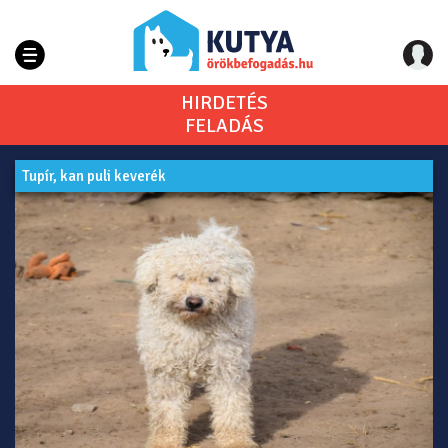
HIRDETÉS
FELADÁS
Tupír, kan puli keverék