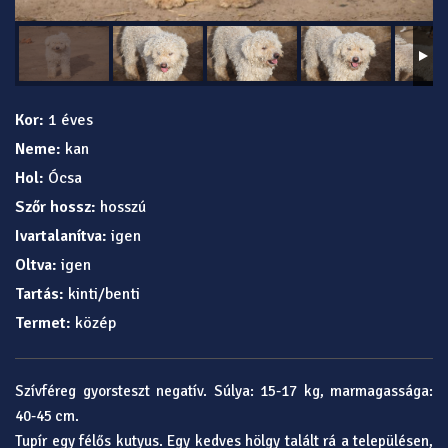
Kor:
1 éves
Neme:
kan
Hol:
Ócsa
Szőr hossz:
hosszú
Ivartalanítva:
igen
Oltva:
igen
Tartás:
kinti/benti
Termet:
közép
Szívféreg gyorsteszt negatív. Súlya: 15-17 kg, marmagassága:
40-45 cm.
Tupír egy félős kutyus. Egy kedves hölgy talált rá a településen,