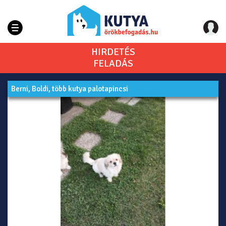
HIRDETÉS
FELADÁS
Berni, Boldi, több kutya palotapincsi