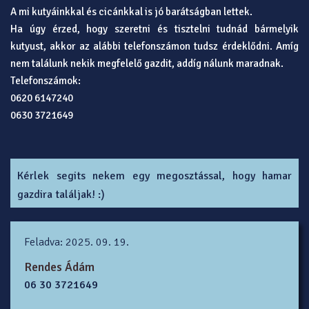
A mi kutyáinkkal és cicánkkal is jó barátságban lettek.
Ha úgy érzed, hogy szeretni és tisztelni tudnád bármelyik
kutyust, akkor az alábbi telefonszámon tudsz érdeklődni. Amíg
nem találunk nekik megfelelő gazdit, addíg nálunk maradnak.
Telefonszámok:
0620 6147240
0630 3721649
Kérlek segits nekem egy megosztással, hogy hamar
gazdira találjak! :)
Feladva: 2025. 09. 19.
Rendes Ádám
06 30 3721649