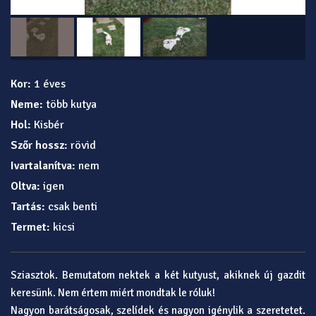
Kor:
1 éves
Neme:
több kutya
Hol:
Kisbér
Szőr hossz:
rövid
Ivartalanítva:
nem
Oltva:
igen
Tartás:
csak benti
Termet:
kicsi
Sziasztok. Bemutatom nektek a két kutyust, akiknek új gazdit
keresünk. Nem értem miért mondtak le róluk!
Nagyon barátságosak, szelídek és nagyon igénylik a szeretetet.