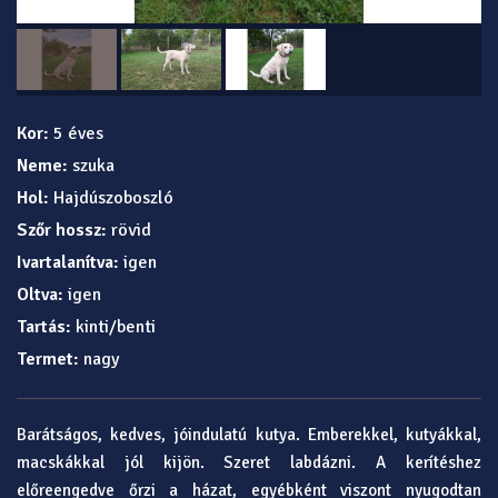
Kor:
5 éves
Neme:
szuka
Hol:
Hajdúszoboszló
Szőr hossz:
rövid
Ivartalanítva:
igen
Oltva:
igen
Tartás:
kinti/benti
Termet:
nagy
Barátságos, kedves, jóindulatú kutya. Emberekkel, kutyákkal,
macskákkal jól kijön. Szeret labdázni. A kerítéshez
előreengedve őrzi a házat, egyébként viszont nyugodtan