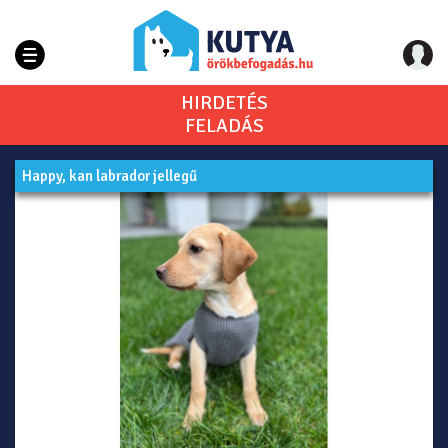
HIRDETÉS
FELADÁS
Happy, kan labrador jellegű