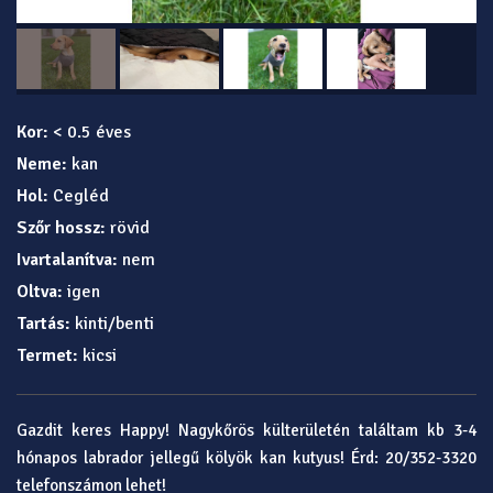
Kor:
< 0.5 éves
Neme:
kan
Hol:
Cegléd
Szőr hossz:
rövid
Ivartalanítva:
nem
Oltva:
igen
Tartás:
kinti/benti
Termet:
kicsi
Gazdit keres Happy! Nagykőrös külterületén találtam kb 3-4
hónapos labrador jellegű kölyök kan kutyus! Érd: 20/352-3320
telefonszámon lehet!