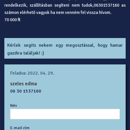
rendelkezik, szállításban segíteni nem tudok,06301537160 as
számon elérhető vagyok ha nem venném fel vissza hívom.
70 000 ft
Kérlek segits nekem egy megosztással, hogy hamar
gazdira találjak! :)
Feladva: 2022. 04. 29.
szeles edina
06 30 1537160
Név
E-mail cím