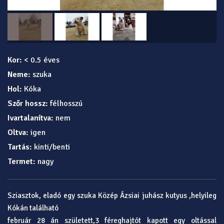
Kor:
< 0.5 éves
Neme:
szuka
Hol:
Kóka
Szőr hossz:
félhosszú
Ivartalanítva:
nem
Oltva:
igen
Tartás:
kinti/benti
Termet:
nagy
Sziasztok, eladó egy szuka Közép Ázsiai juhász kutyus ,helyileg
Kókán található
február 28 án született,3 féreghajtót kapott egy oltással