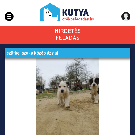
HIRDETÉS
FELADÁS
szürke, szuka közép ázsiai