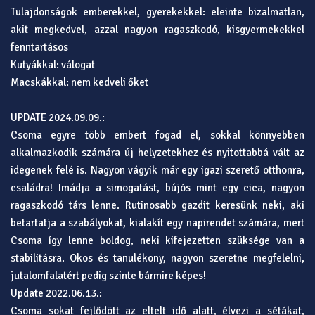
Tulajdonságok emberekkel, gyerekekkel: eleinte bizalmatlan,
akit megkedvel, azzal nagyon ragaszkodó, kisgyermekekkel
fenntartásos
Kutyákkal: válogat
Macskákkal: nem kedveli őket
UPDATE 2024.09.09.:
Csoma egyre több embert fogad el, sokkal könnyebben
alkalmazkodik számára új helyzetekhez és nyitottabbá vált az
idegenek felé is. Nagyon vágyik már egy igazi szerető otthonra,
családra! Imádja a simogatást, bújós mint egy cica, nagyon
ragaszkodó társ lenne. Rutinosabb gazdit keresünk neki, aki
betartatja a szabályokat, kialakít egy napirendet számára, mert
Csoma így lenne boldog, neki kifejezetten szüksége van a
stabilitásra. Okos és tanulékony, nagyon szeretne megfelelni,
jutalomfalatért pedig szinte bármire képes!
Update 2022.06.13.:
Csoma sokat fejlődött az eltelt idő alatt, élvezi a sétákat,