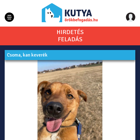
HIRDETÉS
FELADÁS
Csoma, kan keverék