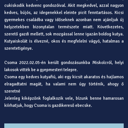
cukiskodik kedvenc gondozóival. Akit megkedvel, azzal nagyon
kedves, bújós, az idegenekkel eleinte picit fenntartásos. Kicsi
gyermekes családba vagy időseknek azonban nem ajánljuk új
helyzetekben bizonytalan természete miatt. Következetes,
szerető gazdi mellett, sok mozgással lenne igazán boldog kutya.
Kutyaiskolát is élvezné, okos és megfelelni vágyó, hatalmas a
szeretetigénye.
Csoma 2022.02.05-én került gondozásunkba Miskolcról, helyi
lakosok vitték be a gyepmesteri telepre.
Csoma egy kedves kutyafiú, aki egy kicsit akaratos és hajlamos
elragadtatni magát, ha valami nem úgy történik, ahogy ő
szeretné
Jelenleg kiképzőnk foglalkozik vele, bízunk benne hamarosan
kiírhatjuk, hogy Csoma is gazdikereső ebecske.