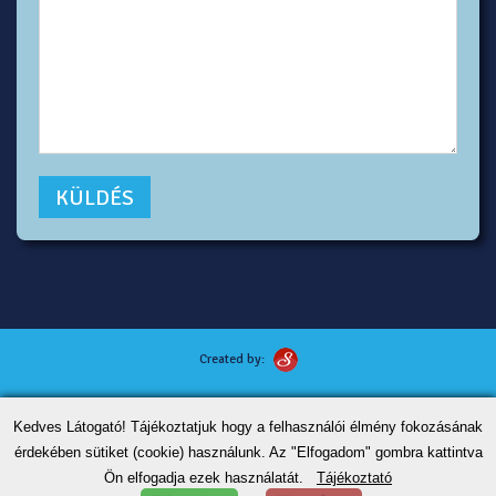
Created by:
Kutyafotózás tippek
Kedves Látogató! Tájékoztatjuk hogy a felhasználói élmény fokozásának
ÁSZF
érdekében sütiket (cookie) használunk. Az "Elfogadom" gombra kattintva
Adatvédelem
Ön elfogadja ezek használatát.
Tájékoztató
Kapcsolat