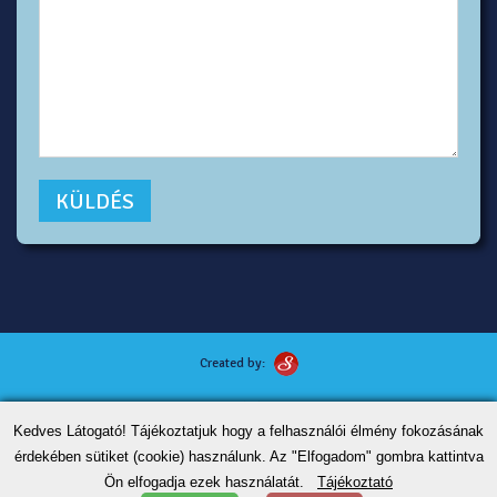
Created by:
Kutyafotózás tippek
Kedves Látogató! Tájékoztatjuk hogy a felhasználói élmény fokozásának
ÁSZF
érdekében sütiket (cookie) használunk. Az "Elfogadom" gombra kattintva
Adatvédelem
Ön elfogadja ezek használatát.
Tájékoztató
Kapcsolat