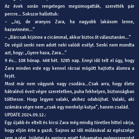
Az évek során rengetegen megsimogatták, szerették pár
percre… Sokszor hallottuk:
– „Jaj, de aranyos Zara, ha nagyobb lakásom lenne,
hazavinném…”
– „Bárcsak kijönne a cicámmal, akkor biztos őt választanám…”
De végül senki nem adott neki valódi esélyt. Senki nem mondta
azt, hogy: „Gyere haza, Zara…”
9 év… 108 hónap. 468 hét. 3285 nap. Ennyi idő telt el úgy, hogy
Zara minden este egy kennel rácsai mögött hajtotta álomra a
fejét.
Most már nem vágyunk nagy csodára…Csak arra, hogy élete
hátralévő éveit végre szeretetben, puha fekhelyen, biztonságban
tölthesse. Hogy legyen valaki, akihez odabújhat. Valaki, aki
számára végre nem „csak egy menhelyi kutya”, hanem család.
UPDATE 2024.09.12.:
Egy újabb év eltelt és kicsi Zara még mindig töretlen hittel várja,
hogy eljön érte a gazdi. Sajnos az idő múlásával az egészsége
sem a régi, ízületei és gerince miatt folyamatos gyógyszerezést