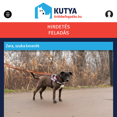
HIRDETÉS
FELADÁS
Zara, szuka keverék