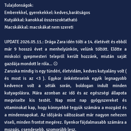
Tulajdonságok:
Emberekkel, gyerekekkel: kedves,barátságos
Kutyákkal: kanokkal összeszoktatható
Macskákkal: macskákat nem szereti
UPDATE 2026.05.11.: Drága Zara idén tölti a 14. életévét és ebből
már 9 hosszú évet a menhelyünkön, velünk töltött. Előtte a
miskolci gyepmesteri telepről került hozzánk, miután saját
gazdája mondott le róla… ☹️
Zaruska mindig is egy tündéri, életvidám, kedves kutyalány volt (
és most is az <3 ). Egykor önkénteseink egyik legnagyobb
kedvence volt a séták során, boldogan indult minden
kutyagolásra. Mára azonban az idő és az egészségi állapota
megviselte kis testét. Nap mint nap gyógyszereket és
vitaminokat kap, hogy könnyebbé tegyük számára a mozgást és
a mindennapokat. Az időjárás változásait már nagyon nehezen
viseli, minden frontot megérez. Ilyenkor fájdalmasabb számára a
mozgás, csendesebb, szomorúbb lesz.