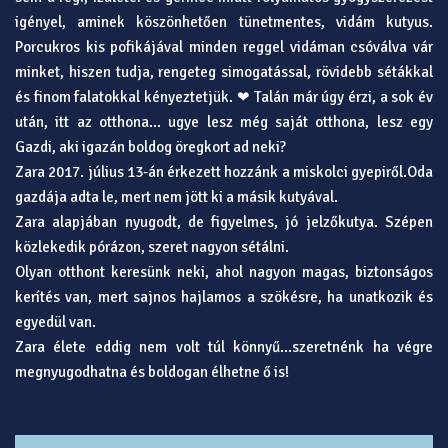
igényel, aminek köszönhetően tünetmentes, vidám kutyus.
Porcukros kis pofikájával minden reggel vidáman csóválva vár
minket, hiszen tudja, rengeteg simogatással, rövidebb sétákkal
és finom falatokkal kényeztetjük. ❤ Talán már úgy érzi, a sok év
után, itt az otthona… ugye lesz még saját otthona, lesz egy
Gazdi, aki igazán boldog öregkort ad neki?
Zara 2017. július 13-án érkezett hozzánk a miskolci gyepiről.Oda
gazdája adta le, mert nem jött ki a másik kutyával.
Zara alapjában nyugodt, de figyelmes, jó jelzőkutya. Szépen
közlekedik pórázon, szeret nagyon sétálni.
Olyan otthont keresünk neki, ahol nagyon magas, biztonságos
kerítés van, mert sajnos hajlamos a szökésre, ha unatkozik és
egyedül van.
Zara élete eddig nem volt túl könnyű...szeretnénk ha végre
megnyugodhatna és boldogan élhetne ő is!