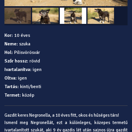
Kor:
10 éves
Neme:
szuka
Hol:
Pilisvörösvár
Szőr hossz:
rövid
Ivartalanítva:
igen
Oltva:
igen
Tartás:
kinti/benti
Termet:
közép
Gazdit keres Negronella, a 10 éves fitt, okos és hűséges társ!
Ismerd meg Negronellát, ezt a különleges, közepes termetű
ivartalanított szukát, aki 9 év gazdis lét után sajnos újra gazdit