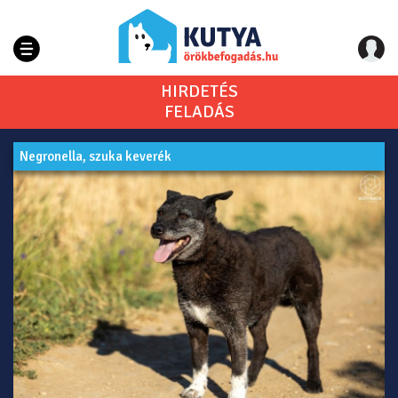
HIRDETÉS
FELADÁS
Negronella, szuka keverék