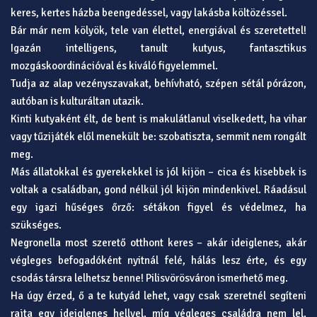
keres, kertes házba beengedéssel, vagy lakásba költözéssel.
Bár már nem kölyök, tele van élettel, energiával és szeretettel!
Igazán intelligens, tanult kutyus, fantasztikus
mozgáskoordinációval és kiváló figyelemmel.
Tudja az alap vezényszavakat, behívható, szépen sétál pórázon,
autóban is kulturáltan utazik.
Kinti kutyaként élt, de bent is makulátlanul viselkedett, ha vihar
vagy tűzijáték elől menekült be: szobatiszta, semmit nem rongált
meg.
Más állatokkal és gyerekekkel is jól kijön – cica és kisebbek is
voltak a családban, gond nélkül jól kijön mindenkivel. Ráadásul
egy igazi hűséges őrző: sétákon figyel és védelmez, ha
szükséges.
Negronella most szerető otthont keres – akár ideiglenes, akár
végleges befogadóként nyitnál felé, hálás lesz érte, és egy
csodás társra lelhetsz benne! Pilisvörösváron ismerhető meg.
Ha úgy érzed, ő a te kutyád lehet, vagy csak szeretnél segíteni
rajta egy ideiglenes hellyel, míg végleges családra nem lel,