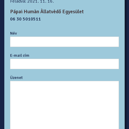
Feladva: 2021. 11. 16.
Pápai Humàn Àllatvèdő Egyesület
06 30 5010511
Név
E-mail cím
Üzenet