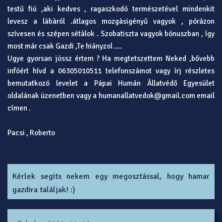
testű fiú ,aki kedves , ragaszkodó természetével mindenkit
levesz a làbàról .átlagos mozgàsigényű vagyok , pórázon
szívesen és szépen sétàlok . Szobatiszta vagyok bónuszban , így
most már csak Gazdi ,Te hiányzol ....
Ugye gyorsan jössz értem ? Ha megtetszettem Neked ,bővebb
infóért hívd a 06305010511 telefonszámot vagy írj részletes
bemutatkozó levelet a Pápai Humán Àllatvédő Egyesület
oldalának üzenetben vagy a humanallatvedok@gmail.com email
címen .
Pacsi , Roberto
Kérlek segits nekem egy megosztással, hogy hamar
gazdira találjak! :)