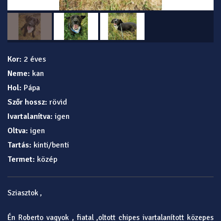
Kor:
2 éves
Neme:
kan
Hol:
Pápa
Szőr hossz:
rövid
Ivartalanítva:
igen
Oltva:
igen
Tartás:
kinti/benti
Termet:
közép
Sziasztok ,
Én Roberto vagyok , fiatal ,oltott chipes ivartalanított közepes