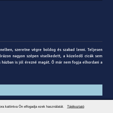
nnelben, szeretne végre boldog és szabad lenni. Teljesen
órázon nagyon szépen viselkedett, a közeledő cicák sem
es házban is jól érezné magát. Ő már nem fogja elhordani a
bra kattintva Ön elfogadja ezek használatát.
Tájékoztató