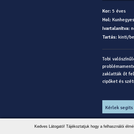
Kor:
5 éves
Hol:
Kunhegye
Ivartalanítva:
n
Tartás:
kinti/be
Tobi valószínű
problémamentes
zaklatták őt f
cipőket és szét
Kérlek segits
Kedves Látogató! Tájékoztatjuk hogy a felhasználói élm