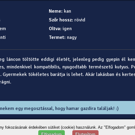
Neme:
kan
s
Szőr hossz:
rövid
em
Oltva:
igen
nti
Termet:
nagy
leg láncon töltötte eddigi életét, jelenleg pedig gyepin él ke
, mindenkivel kompatibilis, nyugodtabb természetű kutyus. P
el. Gyermekek tökéletes barátja is lehet. Akár lakásban és kert
rágni.
 nekem egy megosztással, hogy hamar gazdira találjak! :)
ény fokozásának érdekében sütiket (cookie) használunk. Az "Elfogadom" gom
Elfogadom
Elutasítom