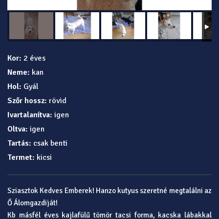
Kor:
2 éves
Neme:
kan
Hol:
Gyál
Szőr hossz:
rövid
Ivartalanítva:
igen
Oltva:
igen
Tartás:
csak benti
Termet:
kicsi
Sziasztok Kedves Emberek! Hanzo kutyus szeretné megtalálni az
Ő Álomgazdiját!
Kb másfél éves kajlafülű tömör tacsi forma, kacska lábakkal