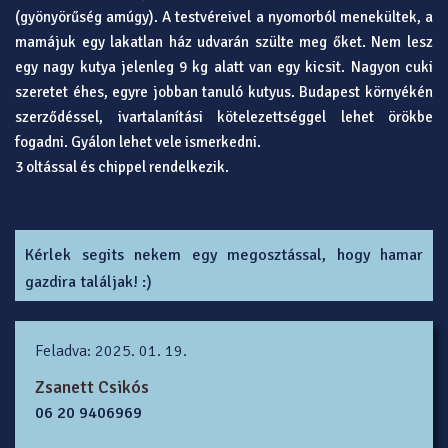
(gyönyörűség amúgy). A testvéreivel a nyomorból menekültek, a
mamájuk egy lakatlan ház udvarán szülte meg őket. Nem lesz
egy nagy kutya jelenleg 9 kg alatt van egy kicsit. Nagyon cuki
szeretet éhes, egyre jobban tanuló kutyus. Budapest környékén
szerződéssel, ivartalanítási kötelezettséggel lehet örökbe
fogadni. Gyálon lehet vele ismerkedni.
3 oltással és chippel rendelkezik.
Kérlek segits nekem egy megosztással, hogy hamar
gazdira találjak! :)
Feladva: 2025. 01. 19.
Zsanett Csikós
06 20 9406969