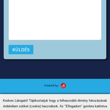
Created by:
Kutyafotózás tippek
Kedves Látogató! Tájékoztatjuk hogy a felhasználói élmény fokozásának
ÁSZF
érdekében sütiket (cookie) használunk. Az "Elfogadom" gombra kattintva
Adatvédelem