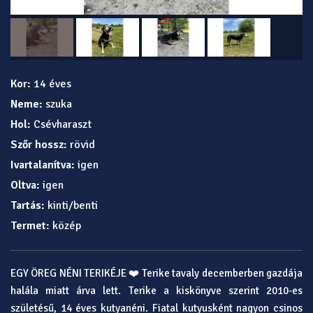
Kor:
14 éves
Neme:
szuka
Hol:
Csévharaszt
Szőr hossz:
rövid
Ivartalanítva:
igen
Oltva:
igen
Tartás:
kinti/benti
Termet:
közép
EGY ÖREG NÉNI TERIKÉJE ❤️ Terike tavaly decemberben gazdája
halála miatt árva lett. Terike a kiskönyve szerint 2010-es
születésű, 14 éves kutyanéni. Fiatal kutyusként nagyon csinos