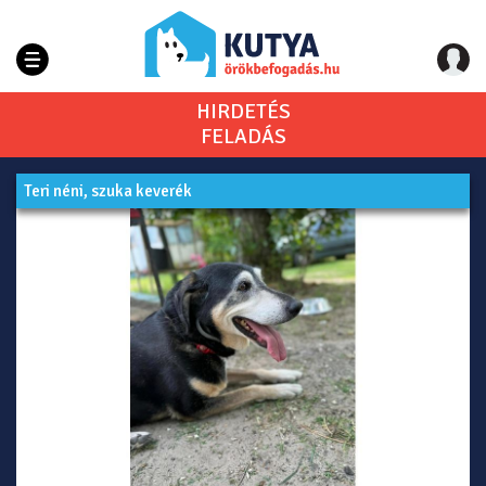
HIRDETÉS
FELADÁS
Teri néni, szuka keverék