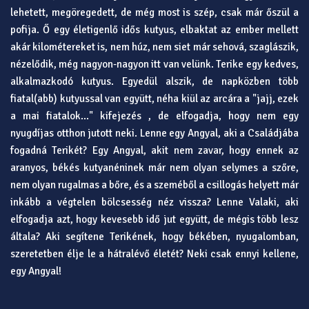
lehetett, megöregedett, de még most is szép, csak már őszül a
pofija. Ő egy életigenlő idős kutyus, elbaktat az ember mellett
akár kilométereket is, nem húz, nem siet már sehová, szaglászik,
nézelődik, még nagyon-nagyon itt van velünk. Terike egy kedves,
alkalmazkodó kutyus. Egyedül alszik, de napközben több
fiatal(abb) kutyussal van együtt, néha kiül az arcára a "jajj, ezek
a mai fiatalok..." kifejezés , de elfogadja, hogy nem egy
nyugdíjas otthon jutott neki. Lenne egy Angyal, aki a Családjába
fogadná Terikét? Egy Angyal, akit nem zavar, hogy ennek az
aranyos, békés kutyanéninek már nem olyan selymes a szőre,
nem olyan rugalmas a bőre, és a szeméből a csillogás helyett már
inkább a végtelen bölcsesség néz vissza? Lenne Valaki, aki
elfogadja azt, hogy kevesebb idő jut együtt, de mégis több lesz
általa? Aki segítene Terikének, hogy békében, nyugalomban,
szeretetben élje le a hátralévő életét? Neki csak ennyi kellene,
egy Angyal!