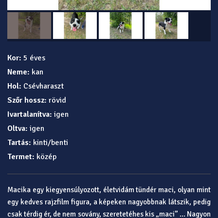
Kor:
5 éves
Neme:
kan
Hol:
Csévharaszt
Szőr hossz:
rövid
Ivartalanítva:
igen
Oltva:
igen
Tartás:
kinti/benti
Termet:
közép
Macika egy kiegyensúlyozott, életvidám tündér maci, olyan mint
egy kedves rajzfilm figura, a képeken nagyobbnak látszik, pedig
csak térdig ér, de nem sovány, szeretetéhes kis „maci” ... Nagyon