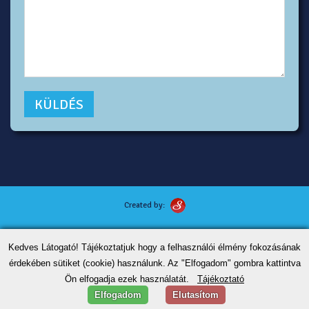
Created by:
Kutyafotózás tippek
Kedves Látogató! Tájékoztatjuk hogy a felhasználói élmény fokozásának
ÁSZF
érdekében sütiket (cookie) használunk. Az "Elfogadom" gombra kattintva
Adatvédelem
Ön elfogadja ezek használatát.
Tájékoztató
Kapcsolat
Elfogadom
Elutasítom