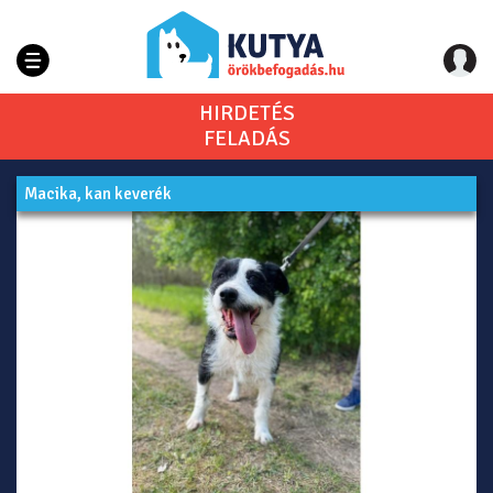
HIRDETÉS
FELADÁS
Macika, kan keverék