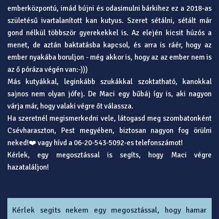
emberközpontú, imád bújni és odasimulni bárkihez ez a 2018-as
születésű ivartalanított kan kutyus. Szeret sétálni, sétált már
gond nélkül többször gyerekekkel is. Az elején kicsit húzós a
menet, de aztán baktatásba kapcsol, és arra is ráér, hogy az
ember nyakába boruljon - még akkor is, hogy az az ember nem is
az ő póráza végén van:-)))
Más kutyákkal, leginkább szukákkal szoktatható, kanokkal
sajnos nem olyan jófej. De Maci egy bűbáj így is, aki nagyon
várja már, hogy valaki végre őt válassza.
Ha szeretnél megismerkedni vele, látogasd meg szombatonként
Csévharaszton, Pest megyében, biztosan nagyon fog örülni
neked!❤️ vagy hívd a 06-20-543-5092-es telefonszámot!
Kérlek, egy megosztással is segíts, hogy Maci végre
hazataláljon!
Kérlek segits nekem egy megosztással, hogy hamar