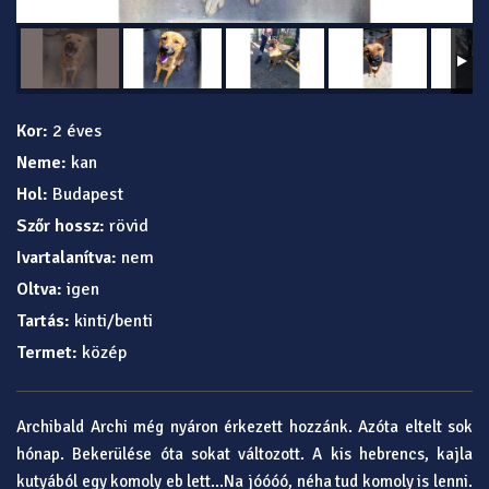
Kor:
2 éves
Neme:
kan
Hol:
Budapest
Szőr hossz:
rövid
Ivartalanítva:
nem
Oltva:
igen
Tartás:
kinti/benti
Termet:
közép
Archibald Archi még nyáron érkezett hozzánk. Azóta eltelt sok
hónap. Bekerülése óta sokat változott. A kis hebrencs, kajla
kutyából egy komoly eb lett...Na jóóóó, néha tud komoly is lenni.