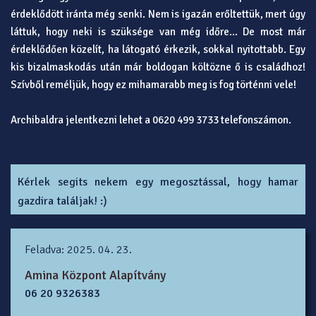
érdeklődött iránta még senki. Nem is igazán erőltettük, mert úgy
láttuk, hogy neki is szüksége van még időre... De most már
érdeklődően közelít, ha látogató érkezik, sokkal nyitottabb. Egy
kis bizalmaskodás után már boldogan költözne ő is családhoz!
Szívből reméljük, hogy ez mihamarabb meg is fog történni vele!
Archibaldra jelentkezni lehet a 0620 499 3733 telefonszámon.
Kérlek segits nekem egy megosztással, hogy hamar
gazdira találjak! :)
Feladva: 2025. 04. 23.
Amina Központ Alapítvány
06 20 9326383