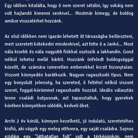
Egy időben kitalálta, hogy ő nem szeret sétálni, így sokáig nem
volt hajlandó kimenni senkivel... Mostmár kimegy, de boldog
amikor visszatérhet hozzánk.
Az első időkben nem igazán lehetett őt társaságba beilleszteni,
mert szeretett kötekedni mindenkivel, azt hitte ő a Jankó... Most
nála kisebb és nála nagyobb fiúkkal osztozik a lakhandin. Gond
nélkül tehetsz mellé bárkit. Hozzánk önfeledt boldogsággal
közelít, de számára ismeretlen emberekkel kicsit bizonytalan.
Viszont könnyedén barátkozik. Nagyon ragaszkodó típus. Nem
egy bonyolult jelenség, ha szereted, ő feltétel nélkül viszont
szeret, foggal-körömmel ragaszkodik hozzád. Ideális választás
lenne családi kutyusnak, azt tapasztaltuk, hogy gyerekek
körében könnyebben oldódik, kedveli őket.
Archi 2 év körüli, könnyen kezelhető, jó indulatú, szeretetéhes
kisfiú, aki vágyik egy meleg otthonra, egy saját családra. Sajnos
ezidáig egy "láthatatlan folt" volt a térképünkön, nem