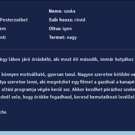
Neme:
szuka
Pesterzsébet
Szőr hossz:
rövid
em
Oltva:
igen
nti
Termet:
nagy
gy lábon járó óriásbébi, aki most èli második, immár kutyához m
 könnyen motiválható, gyorsan tanul. Nagyon szeretne kötődni val
utya szeretne lenni, aki megnèzhet egy filmet a gazdival a kanapén
a oltási programja végén kerül sor. Akkor kezdhet pórázhoz szokn
nél vele, hogy örökbe fogadhasd, keresd bemutatkozó levéllel
.hu