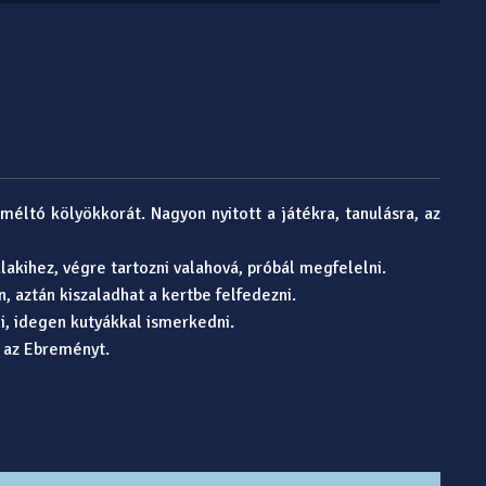
éltó kölyökkorát. Nagyon nyitott a játékra, tanulásra, az
akihez, végre tartozni valahová, próbál megfelelni.
, aztán kiszaladhat a kertbe felfedezni.
i, idegen kutyákkal ismerkedni.
 az Ebreményt.