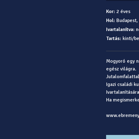
Kor:
2 éves
Hol:
Budapest, 
Ivartalanítva:
n
Tartás:
kinti/be
Mogyoró egy né
egész világra.
Jutalomfalattal
Igazi családi k
Ivartalanításár
Ha megismerked
www.ebremeny