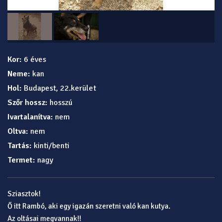
Kor:
6 éves
Neme:
kan
Hol:
Budapest, 22.kerület
Szőr hossz:
hosszú
Ivartalanítva:
nem
Oltva:
nem
Tartás:
kinti/benti
Termet:
nagy
Sziasztok!
Ő itt Rambó, aki egy igazán szeretni való kan kutya.
Az oltásai megvannak!!