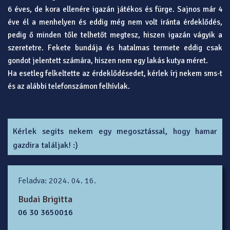
6 éves, de kora ellenére igazán játékos és fürge. Sajnos már 4
éve él a menhelyen és eddig még nem volt iránta érdeklődés,
pedig ő minden tőle telhetőt megtesz, hiszen igazán vágyik a
szeretetre. Fekete bundája és hatalmas termete eddig csak
gondot jelentett számára, hiszen nem egy lakás kutya méret.
Ha esetleg felkeltette az érdeklődésedet, kérlek írj nekem sms-t
és az alábbi telefonszámon felhívlak.
Kérlek segits nekem egy megosztással, hogy hamar
gazdira találjak! :)
Feladva: 2024. 04. 16.
Budai Brigitta
06 30 3650016