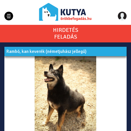
HIRDETÉS
FELADÁS
Rambó, kan keverék (németjuhász jellegű)