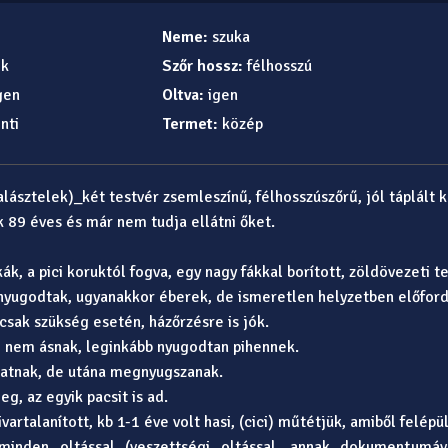
Neme:
szuka
ek
Szőr hossz:
félhosszú
gen
Oltva:
igen
nti
Termet:
közép
alásztelek)_két testvér zsemleszínű, félhosszúszőrű, jól táplált 
 89 éves és már nem tudja ellátni őket.
ák, a pici koruktól fogva, egy nagy fákkal borított, zöldövezeti t
nyugodtak, ugyanakkor éberek, de ismeretlen helyzetben előford
csak szükség esetén, házőrzésre is jók.
 nem ásnak, leginkább nyugodtan pihennek.
atnak, de utána megnyugszanak.
, az egyik pacsit is ad.
vartalanított, kb 1-1 éve volt hasi, (cici) műtétjük, amiből felépü
 minden oltással (veszettségi oltással, annak dokumentumáva