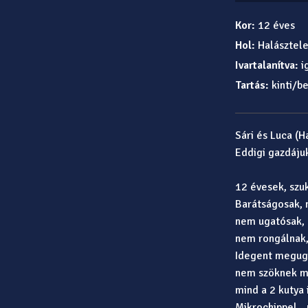
Kor:
12 éves
Hol:
Halásztel
Ivartalanítva:
i
Tartás:
kinti/be
Sári és Luca (H
Eddigi gazdájuk
12 évesek, szuk
Barátságosak, 
nem ugatósak, 
nem rongálnak,
Idegent megug
nem szöknek meg
mind a 2 kutya i
Mikrochippel,