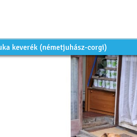
uka keverék (németjuhász-corgi)