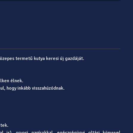
közepes termetű kutya keresi új gazdáját.
elken élnek.
ul, hogy inkább visszahúzódnak.
ltek.
l is), orvosi papírokkal, egészségügyi oltási könyvvel