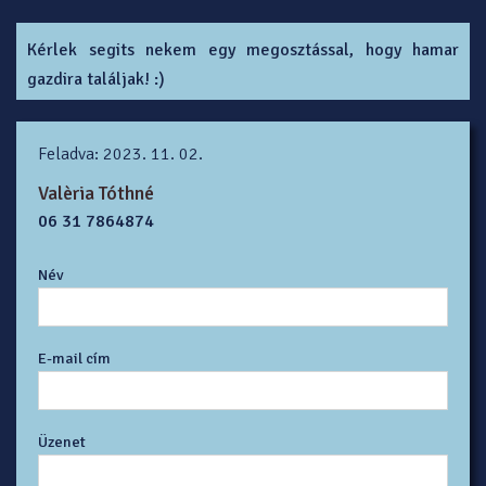
Kérlek segits nekem egy megosztással, hogy hamar
gazdira találjak! :)
Feladva: 2023. 11. 02.
Valèria Tóthné
06 31 7864874
Név
E-mail cím
Üzenet