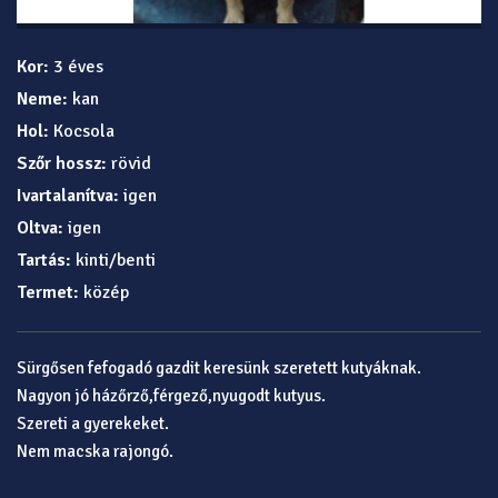
Kor:
3 éves
Neme:
kan
Hol:
Kocsola
Szőr hossz:
rövid
Ivartalanítva:
igen
Oltva:
igen
Tartás:
kinti/benti
Termet:
közép
Sürgősen fefogadó gazdit keresünk szeretett kutyáknak.
Nagyon jó házőrző,férgező,nyugodt kutyus.
Szereti a gyerekeket.
Nem macska rajongó.