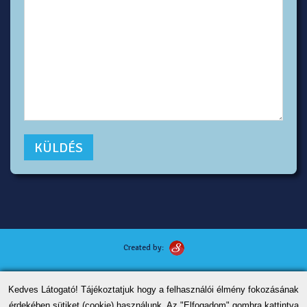
Created by:
Kutyafotózás tippek
Kedves Látogató! Tájékoztatjuk hogy a felhasználói élmény fokozásának
ÁSZF
érdekében sütiket (cookie) használunk. Az "Elfogadom" gombra kattintva