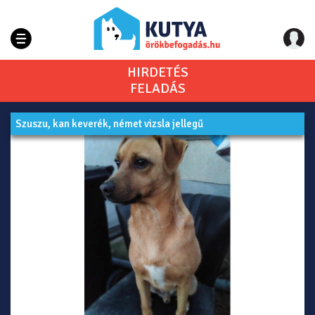
HIRDETÉS
FELADÁS
Szuszu, kan keverék, német vizsla jellegű