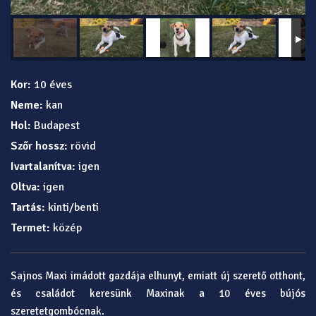
Kor:
10 éves
Neme:
kan
Hol:
Budapest
Szőr hossz:
rövid
Ivartalanítva:
igen
Oltva:
igen
Tartás:
kinti/benti
Termet:
közép
Sajnos Maxi imádott gazdája elhunyt, emiatt új szerető otthont,
és családot keresünk Maxinak a 10 éves bújós
szeretetgombócnak.