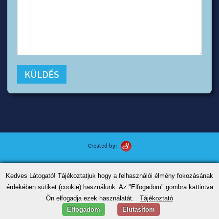
Created by:
Kutyafotózás tippek
Kedves Látogató! Tájékoztatjuk hogy a felhasználói élmény fokozásának
ÁSZF
érdekében sütiket (cookie) használunk. Az "Elfogadom" gombra kattintva
Adatvédelem
Ön elfogadja ezek használatát.
Tájékoztató
Kapcsolat
Elfogadom
Elutasítom