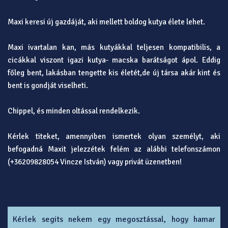
Maxi keresi új gazdáját, aki mellett boldog kutya élete lehet.
Maxi ivartalan kan, más kutyákkal teljesen kompatibilis, a
cicákkal viszont igazi kutya- macska barátságot ápol. Eddig
főleg bent, lakásban tengette kis életét,de új társa akár kint és
bent is gondját viselheti.
Chippel, és minden oltással rendelkezik.
Kérlek titeket, amennyiben ismertek olyan személyt, aki
befogadná Maxit jelezzétek felém az alábbi telefonszámon
(+36209828054 Vincze István) vagy privát üzenetben!
Kérlek segits nekem egy megosztással, hogy hamar