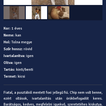
Kor:
1 éves
Neme:
kan
Hol:
Tolna megye
Szőr hossz:
rövid
Ivartalanítva:
igen
Oltva:
igen
Tartás:
kinti/benti
Termet:
kicsi
Fiatal, a pusztából mentett foxi jellegű fiú. Chip nem volt benne,
ezért oltások, ivartalanítás után örökbefogadót keres.
Barátságos, kedves, megfelelni igyekvő, szeretetéhes kiskutya.