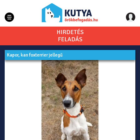
HIRDETÉS
FELADÁS
Kapor, kan foxterrier jellegű