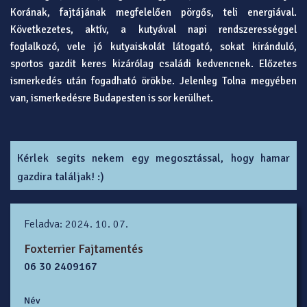
Korának, fajtájának megfelelően pörgős, teli energiával.
Következetes, aktív, a kutyával napi rendszerességgel
foglalkozó, vele jó kutyaiskolát látogató, sokat kiránduló,
sportos gazdit keres kizárólag családi kedvencnek. Előzetes
ismerkedés után fogadható örökbe. Jelenleg Tolna megyében
van, ismerkedésre Budapesten is sor kerülhet.
Kérlek segits nekem egy megosztással, hogy hamar
gazdira találjak! :)
Feladva: 2024. 10. 07.
Foxterrier Fajtamentés
06 30 2409167
Név