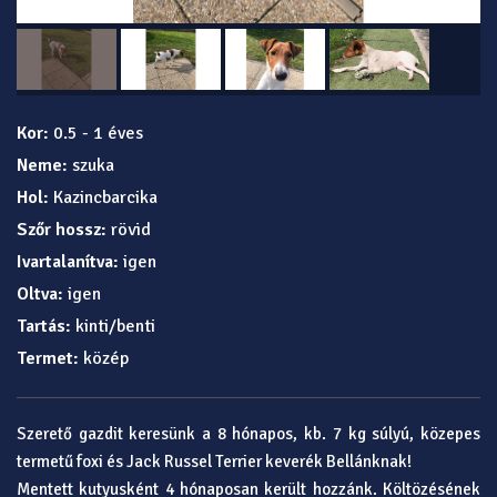
Kor:
0.5 - 1 éves
Neme:
szuka
Hol:
Kazincbarcika
Szőr hossz:
rövid
Ivartalanítva:
igen
Oltva:
igen
Tartás:
kinti/benti
Termet:
közép
Szerető gazdit keresünk a 8 hónapos, kb. 7 kg súlyú, közepes
termetű foxi és Jack Russel Terrier keverék Bellánknak!
Mentett kutyusként 4 hónaposan került hozzánk. Költözésének