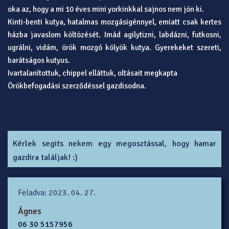
oka az, hogy a mi 10 éves mini yorkinkkal sajnos nem jön ki.
Kinti-benti kutya, hatalmas mozgásigénnyel, emiatt csak kertes
házba javaslom költözését. Imád agilytizni, labdázni, futkosni,
ugrálni, vidám, örök mozgó kölyök kutya. Gyerekeket szereti,
barátságos kutyus.
Ivartalanítottuk, chippel elláttuk, oltásait megkapta
Örökbefogadási szerződéssel gazdisodna.
Kérlek segits nekem egy megosztással, hogy hamar
gazdira találjak! :)
Feladva: 2023. 04. 27.
Ágnes
06 30 5157956