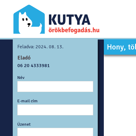
Hony, tö
Feladva: 2024. 08. 13.
Eladó
06 20 4333981
Név
E-mail cím
Üzenet