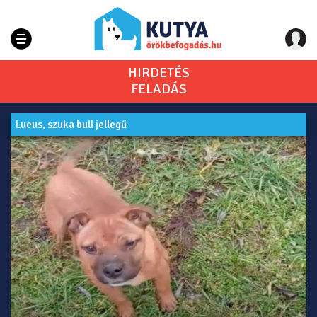
HIRDETÉS
FELADÁS
Lucus, szuka bull jellegű