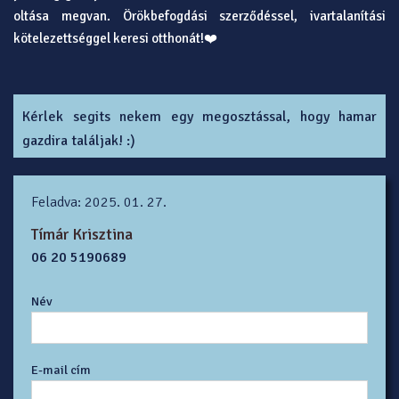
oltása megvan. Örökbefogdási szerződéssel, ivartalanítási
kötelezettséggel keresi otthonát!❤️
Kérlek segits nekem egy megosztással, hogy hamar
gazdira találjak! :)
Feladva: 2025. 01. 27.
Tímár Krisztina
06 20 5190689
Név
E-mail cím