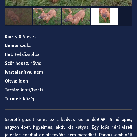
Kor:
< 0.5 éves
Neme:
szuka
Hol:
Felsőzsolca
Szőr hossz:
rövid
Ivartalanítva:
nem
Oltva:
igen
Tartás:
kinti/benti
Termet:
közép
Szerető gazdit keres ez a kedves kis tündér!!❤️ 5 hónapos,
nagyon éber, figyelmes, aktív kis kutyus. Egy idős néni viseli
jelenleg gondját de ott tovább nem maradhat. Parvo+kombinált