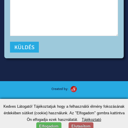
Created by:
Kutyafotózás tippek
Kedves Látogató! Tájékoztatjuk hogy a felhasználói élmény fokozásának
ÁSZF
érdekében sütiket (cookie) használunk. Az "Elfogadom" gombra kattintva
Adatvédelem
Ön elfogadja ezek használatát.
Tájékoztató
Kapcsolat
Elfogadom
Elutasítom