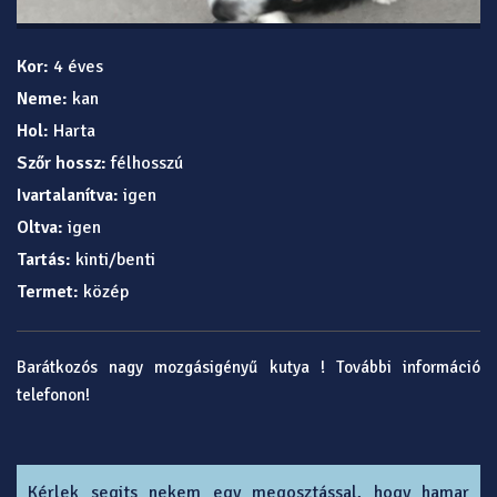
Kor:
4 éves
Neme:
kan
Hol:
Harta
Szőr hossz:
félhosszú
Ivartalanítva:
igen
Oltva:
igen
Tartás:
kinti/benti
Termet:
közép
Barátkozós nagy mozgásigényű kutya ! További információ
telefonon!
Kérlek segits nekem egy megosztással, hogy hamar