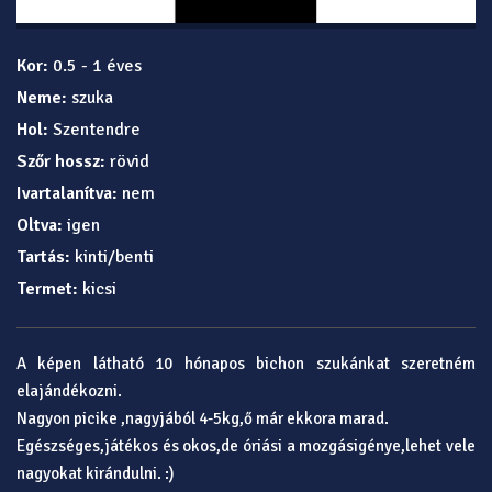
Kor:
0.5 - 1 éves
Neme:
szuka
Hol:
Szentendre
Szőr hossz:
rövid
Ivartalanítva:
nem
Oltva:
igen
Tartás:
kinti/benti
Termet:
kicsi
A képen látható 10 hónapos bichon szukánkat szeretném
elajándékozni.
Nagyon picike ,nagyjából 4-5kg,ő már ekkora marad.
Egészséges,játékos és okos,de óriási a mozgásigénye,lehet vele
nagyokat kirándulni. :)