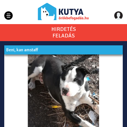
HIRDETÉS
FELADÁS
Beni, kan amstaff