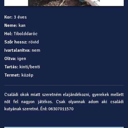
Kor:
3 éves
Neme:
kan
Hol:
Tibolddaróc
Szőr hossz:
rövid
Ivartalanítva:
nem
Oltva:
igen
Tartás:
kinti/benti
Termet:
közép
Családi okok miatt szeretném elajándékozni, gyerekek mellett
nőt fel nagyon játékos. Csak olyannak adom aki családi
kutyának szeretné. Érd: 06307011570