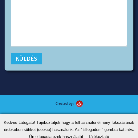
Created by:
Kutyafotózás tippek
Kedves Látogató! Tájékoztatjuk hogy a felhasználói élmény fokozásának
ÁSZF
érdekében sütiket (cookie) használunk. Az "Elfogadom" gombra kattintva
Adatvédelem
Ön elfogadja ezek használatát.
Tájékoztató