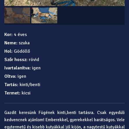
Kor:
4 éves
Neme:
szuka
Hol:
Gödöllő
Szőr hossz:
rövid
Ivartalanítva:
igen
Oltva:
igen
Tartás:
kinti/benti
Termet:
kicsi
Gazdit keresünk Fügének kinti,benti tartásra. Csak egyedüli
kedvencnek ajánlom! Emberekkel, gyerekekkel barátságos. Vele
egytermetű és kisebb kutyákkal jól kijön, a nagytestű kutyákkal