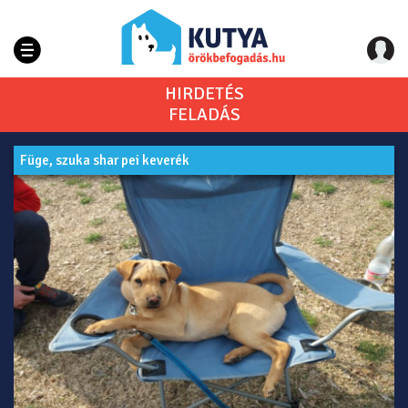
HIRDETÉS
FELADÁS
Füge, szuka shar pei keverék