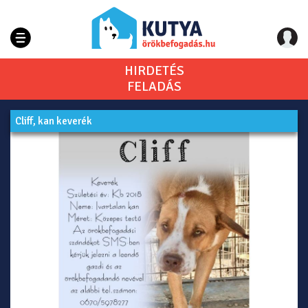
HIRDETÉS
FELADÁS
Cliff, kan keverék