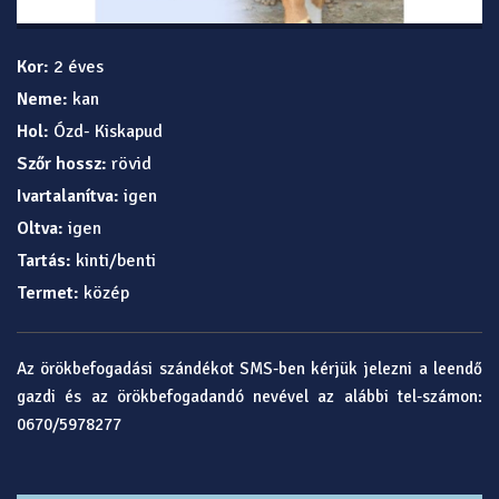
Kor:
2 éves
Neme:
kan
Hol:
Ózd- Kiskapud
Szőr hossz:
rövid
Ivartalanítva:
igen
Oltva:
igen
Tartás:
kinti/benti
Termet:
közép
Az örökbefogadási szándékot SMS-ben kérjük jelezni a leendő
gazdi és az örökbefogadandó nevével az alábbi tel-számon:
0670/5978277