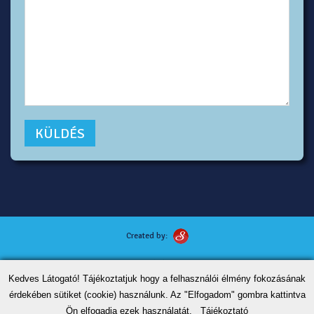
Created by:
Kutyafotózás tippek
Kedves Látogató! Tájékoztatjuk hogy a felhasználói élmény fokozásának
ÁSZF
érdekében sütiket (cookie) használunk. Az "Elfogadom" gombra kattintva
Adatvédelem
Ön elfogadja ezek használatát.
Tájékoztató