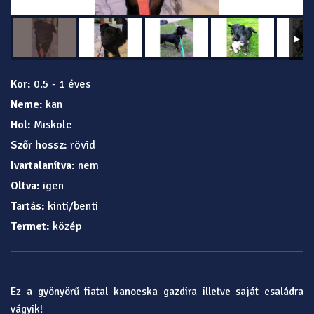
Kor:
0.5 - 1 éves
Neme:
kan
Hol:
Miskolc
Szőr hossz:
rövid
Ivartalanítva:
nem
Oltva:
igen
Tartás:
kinti/benti
Termet:
közép
Ez a gyönyörű fiatal kanocska gazdira illetve saját családra
vágyik!