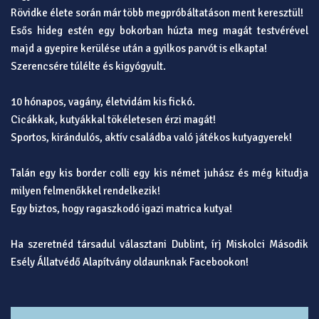
Rövidke élete során már több megpróbáltatáson ment keresztül!
Esős hideg estén egy bokorban húzta meg magát testvérével
majd a gyepire kerülése után a gyilkos parvót is elkapta!
Szerencsére túlélte és kigyógyult.
10 hónapos, vagány, életvidám kis fickó.
Cicákkak, kutyákkal tökéletesen érzi magát!
Sportos, kirándulós, aktív családba való játékos kutyagyerek!
Talán egy kis border colli egy kis német juhász és még kitudja
milyen felmenőkkel rendelkezik!
Egy biztos, hogy ragaszkodó igazi matrica kutya!
Ha szeretnéd társadul választani Dublint, írj Miskolci Második
Esély Állatvédő Alapítvány oldaunknak Facebookon!