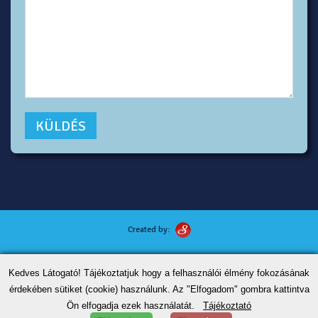
Created by:
Kutyafotózás tippek
Kedves Látogató! Tájékoztatjuk hogy a felhasználói élmény fokozásának
ÁSZF
érdekében sütiket (cookie) használunk. Az "Elfogadom" gombra kattintva
Adatvédelem
Ön elfogadja ezek használatát.
Tájékoztató
Kapcsolat