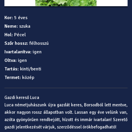
Kor:
5 éves
Neme:
szuka
Hol:
Pécel
Szőr hossz:
félhosszú
Ivartalanítva:
igen
Oltva:
igen
Tartás:
kinti/benti
Termet:
közép
Gazdi kereső Luca
Luca németjuhászunk újra gazdát keres, Borsodból lett mentve,
akkor nagyon rossz állapotban volt. Lassan egy éve velünk van,
azóta gyönyörűen rendbejött, hízott és immár ivartalan! Szerető
gazdi jelentkezését várjuk, szerződéssel örökbefogadható!