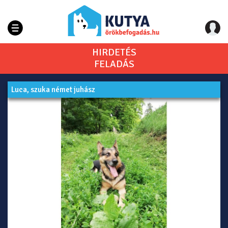
HIRDETÉS
FELADÁS
Luca, szuka német juhász