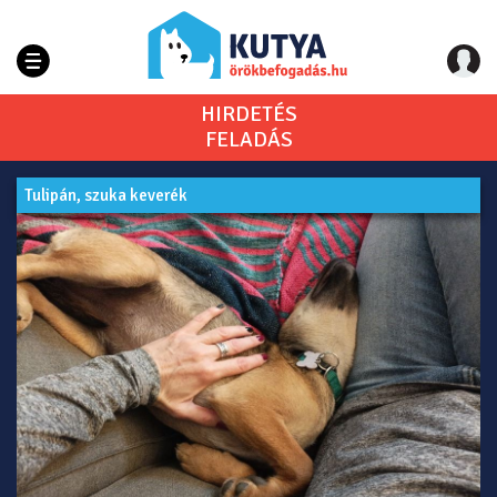
HIRDETÉS
FELADÁS
Tulipán, szuka keverék