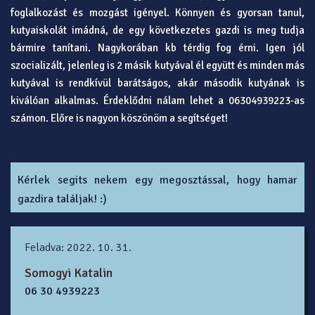
foglalkozást és mozgást igényel. Könnyen és gyorsan tanul,
kutyaiskolát imádná, de egy következetes gazdi is meg tudja
bármire tanítani. Nagykorában kb térdig fog érni. Igen jól
szocializált, jelenleg is 2 másik kutyával él együtt és minden más
kutyával is rendkívül barátságos, akár második kutyának is
kiválóan alkalmas. Érdeklődni nálam lehet a 06304939223-as
számon. Előre is nagyon köszönöm a segítséget!
Kérlek segits nekem egy megosztással, hogy hamar
gazdira találjak! :)
Feladva: 2022. 10. 31.
Somogyi Katalin
06 30 4939223