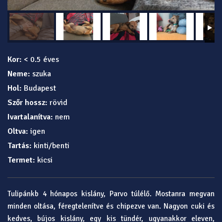
Kor:
< 0.5 éves
Neme:
szuka
Hol:
Budapest
Szőr hossz:
rövid
Ivartalanítva:
nem
Oltva:
igen
Tartás:
kinti/benti
Termet:
kicsi
Tulipánkb 4 hónapos kislány, Parvo túlélő. Mostanra megvan
minden oltása, féregtelenítve és chipezve van. Nagyon cuki és
kedves, bújos kislány, egy kis tündér, ugyanakkor eleven,