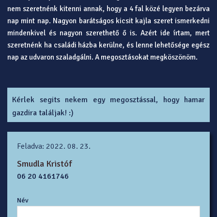
nem szeretnénk kitenni annak, hogy a 4 fal közé legyen bezárva
nap mint nap. Nagyon barátságos kicsit kajla szeret ismerkedni
mindenkivel és nagyon szerethető ő is. Azért ide írtam, mert
szeretnénk ha családi házba kerülne, és lenne lehetősége egész
nap az udvaron szaladgálni. A megosztásokat megköszönöm.
Kérlek segits nekem egy megosztással, hogy hamar
gazdira találjak! :)
Feladva: 2022. 08. 23.
Smudla Kristóf
06 20 4161746
Név