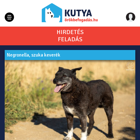
HIRDETÉS
FELADÁS
Negronella, szuka keverék