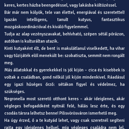
keres, kertes házba beengedéssel, vagy lakásba költözéssel.
Bár már nem kölyök, tele van élettel, energiával és szeretettel!
Igazán intelligens, tanult kutyus, fantasztikus
mozgáskoordinációval és kiváló figyelemmel.
Tudja az alap vezényszavakat, behívható, szépen sétál pórázon,
autóban is kulturáltan utazik.
Kinti kutyaként élt, de bent is makulátlanul viselkedett, ha vihar
vagy tűzijáték elől menekült be: szobatiszta, semmit nem rongált
meg.
Más állatokkal és gyerekekkel is jól kijön – cica és kisebbek is
voltak a családban, gond nélkül jól kijön mindenkivel. Ráadásul
egy igazi hűséges őrző: sétákon figyel és védelmez, ha
szükséges.
Negronella most szerető otthont keres – akár ideiglenes, akár
végleges befogadóként nyitnál felé, hálás lesz érte, és egy
csodás társra lelhetsz benne! Pilisvörösváron ismerhető meg.
Ha úgy érzed, ő a te kutyád lehet, vagy csak szeretnél segíteni
rajta egy ideiglenes hellyel, míg végleges családra nem lel,