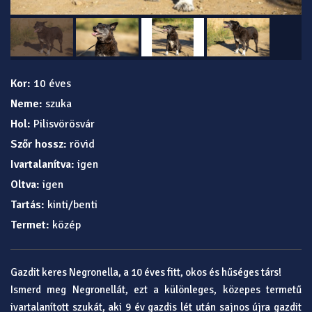
Kor:
10 éves
Neme:
szuka
Hol:
Pilisvörösvár
Szőr hossz:
rövid
Ivartalanítva:
igen
Oltva:
igen
Tartás:
kinti/benti
Termet:
közép
Gazdit keres Negronella, a 10 éves fitt, okos és hűséges társ!
Ismerd meg Negronellát, ezt a különleges, közepes termetű
ivartalanított szukát, aki 9 év gazdis lét után sajnos újra gazdit