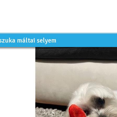
szuka máltai selyem