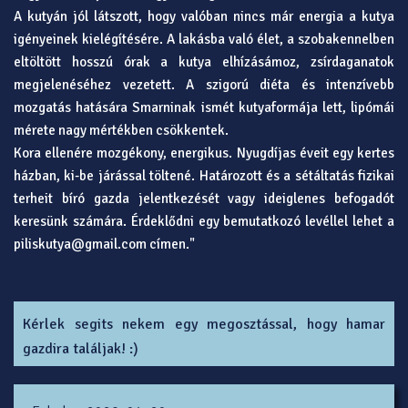
A kutyán jól látszott, hogy valóban nincs már energia a kutya
igényeinek kielégítésére. A lakásba való élet, a szobakennelben
eltöltött hosszú órak a kutya elhízásámoz, zsírdaganatok
megjelenéséhez vezetett. A szigorú diéta és intenzívebb
mozgatás hatására Smarninak ismét kutyaformája lett, lipómái
mérete nagy mértékben csökkentek.
Kora ellenére mozgékony, energikus. Nyugdíjas éveit egy kertes
házban, ki-be járással töltené. Határozott és a sétáltatás fizikai
terheit bíró gazda jelentkezését vagy ideiglenes befogadót
keresünk számára. Érdeklődni egy bemutatkozó levéllel lehet a
piliskutya@gmail.com címen."
Kérlek segits nekem egy megosztással, hogy hamar
gazdira találjak! :)