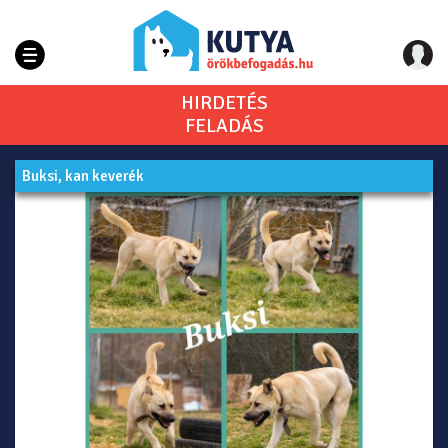
HIRDETÉS
FELADÁS
Buksi, kan keverék