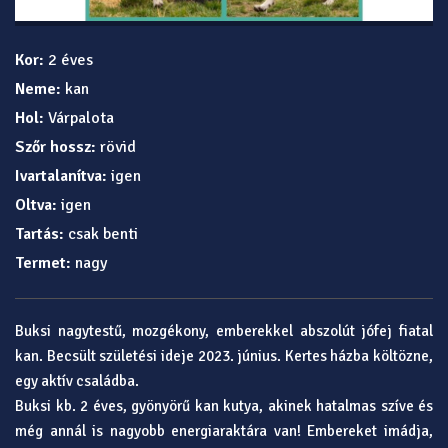
Kor:
2 éves
Neme:
kan
Hol:
Várpalota
Szőr hossz:
rövid
Ivartalanítva:
igen
Oltva:
igen
Tartás:
csak benti
Termet:
nagy
Buksi nagytestű, mozgékony, emberekkel abszolút jófej fiatal
kan. Becsült születési ideje 2023. június. Kertes házba költözne,
egy aktív családba.
Buksi kb. 2 éves, gyönyörű kan kutya, akinek hatalmas szíve és
még annál is nagyobb energiaraktára van! Embereket imádja,