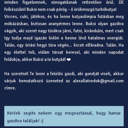
minden figyelemnek, simogatásnak rettentően örül. DE
felkészülni! Buksi nem csak pörög – ő örökmozgó turbókutya!
Vicces, cuki, játékos, és ha lenne kutyaolimpia futásban meg
mókázásban, biztosan aranyérmes lenne. Buksi olyan gazdira
vágyik, aki szeret nagy túrákra járni, futni, kirándulni, mert csak
így tudja majd igazán kiélni a benne lévő hatalmas energiát.
Talán, egy óriási hegyi túra végén… kicsit elfáradna. Talán. Ha
egy élettel teli, vidám társat keresel, aki minden napodat
feldobja, akkor Buksi a te kutyád! ❤️
Ha szeretnél Te lenni a felelős gazdi, aki gondját viseli, akkor
várjuk bemutatkozó üzeneted az alexallatvedok@gmail.com
címre.
Kérlek segits nekem egy megosztással, hogy hamar
gazdira találjak! :)