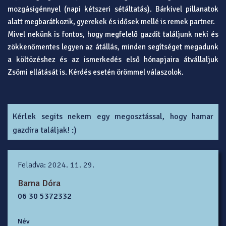
mozgásigénnyel (napi kétszeri sétáltatás). Bárkivel pillanatok
alatt megbarátkozik, gyerekek és idősek mellé is remek partner.
Mivel nekünk is fontos, hogy megfelelő gazdit találjunk neki és
zökkenőmentes legyen az átállás, minden segítséget megadunk
a költözéshez és az ismerkedés első hónapjaira átvállaljuk
Zsömi ellátását is. Kérdés esetén örömmel válaszolok.
Kérlek segits nekem egy megosztással, hogy hamar
gazdira találjak! :)
Feladva: 2024. 11. 29.
Barna Dóra
06 30 5372332
Név