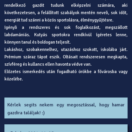
rendelkező gazdit tudunk elképzelni számára, aki
következetesen, a felállított szabályok mentén neveli, sok időt,
energiát tud szánni a közös sportolásra, élménygyűjtésre.
Igényli a rendszeres és sok foglalkozást, megszállott
labdamániás. Kutyás sportokra rendkívül ígéretes lenne,
könnyen tanul és boldogan teljesít.
Lakáshoz, szobakennelhez, utazáshoz szokott, iskolába járt.
Prémium száraz tápot eszik. Oltásait rendszeresen megkapta,
szívféreg és kullancs ellen havonta védve van.
Előzetes ismerkedés után fogadható örökbe a fővárosba vagy
közelébe.
Kérlek segits nekem egy megosztással, hogy hamar
gazdira találjak! :)