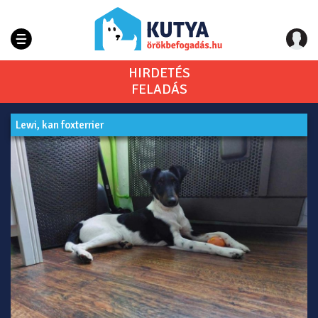
HIRDETÉS
FELADÁS
Lewi, kan foxterrier