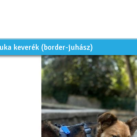
zuka keverék (border-juhász)