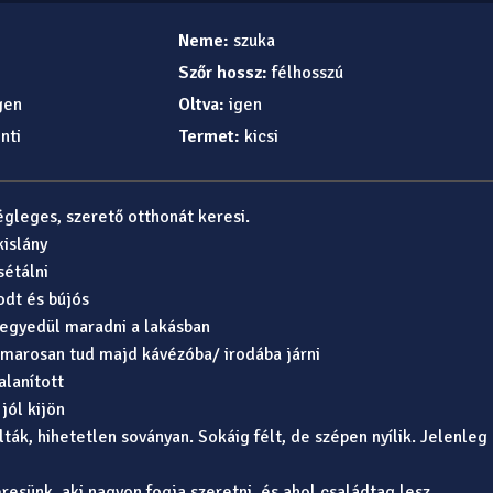
Neme:
szuka
Szőr hossz:
félhosszú
gen
Oltva:
igen
nti
Termet:
kicsi
végleges, szerető otthonát keresi.
kislány
sétálni
dt és bújós
 egyedül maradni a lakásban
marosan tud majd kávézóba/ irodába járni
alanított
jól kijön
ták, hihetetlen soványan. Sokáig félt, de szépen nyílik. Jelenleg 
resünk, aki nagyon fogja szeretni, és ahol családtag lesz.