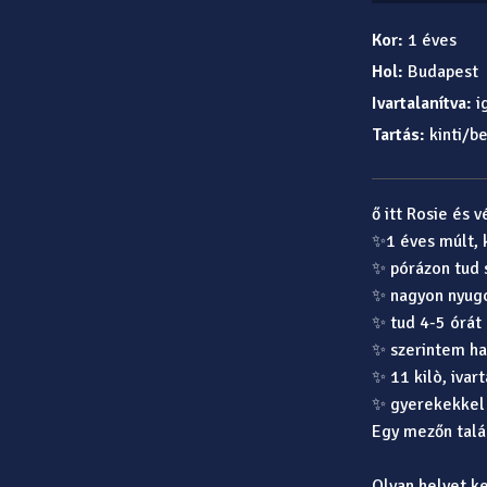
Kor:
1 éves
Hol:
Budapest
Ivartalanítva:
i
Tartás:
kinti/be
ő itt Rosie és 
✨1 éves múlt, 
✨ pórázon tud 
✨ nagyon nyugo
✨ tud 4-5 órát
✨ szerintem ha
✨ 11 kilò, ivart
✨ gyerekekkel 
Egy mezőn talál
Olyan helyet ke