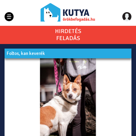
HIRDETÉS
FELADÁS
Foltos, kan keverék