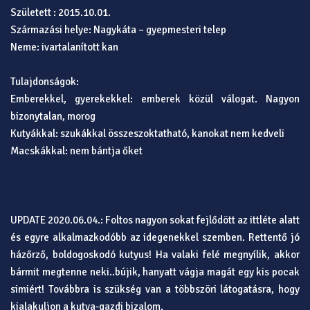
Született : 2015.10.01.
Származási helye: Nagykáta – gyepmesteri telep
Neme: ivartalanított kan
Tulajdonságok:
Emberekkel, gyerekekkel: emberek közül válogat. Nagyon
bizonytalan, morog
Kutyákkal: szukákkal összeszoktatható, kanokat nem kedveli
Macskákkal: nem bántja őket
UPDATE 2020.06.04.: Foltos nagyon sokat fejlődött az ittléte alatt
és egyre alkalmazkodóbb az idegenekkel szemben. Rettentő jó
házőrző, boldogoskodó kutyus! Ha valaki felé megnyílik, akkor
bármit megtenne neki..bújik, hanyatt vágja magát egy kis pocak
simiért! Továbbra is szükség van a többszöri látogatásra, hogy
kialakuljon a kutya-gazdi bizalom.