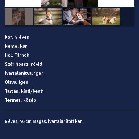
Kor:
8 éves
Neme:
kan
Hol:
Tárnok
Szőr hossz:
rövid
Ivartalanítva:
igen
Oltva:
igen
Tartás:
kinti/benti
Termet:
közép
8 éves, 46 cm magas, ivartalanított kan