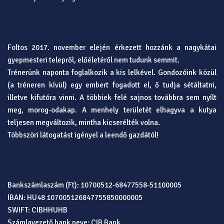
Foltos 2017. november elején érkezett hozzánk a nagykátai
gyepmesteri telepről, előéletéről nem tudunk semmit.
Trénerünk naponta foglalkozik a kis lelkével. Gondozóink közül
(a tréneren kívül) egy embert fogadott el, ő tudja sétáltatni,
illetve kifutóra vinni. A többiek felé sajnos továbbra sem nyílt
meg, morog-odakap. A menhely területét elhagyva a kutya
teljesen megváltozik, mintha kicserélték volna.
Többszöri látogatást igényel a leendő gazdától!
Bankszámlaszám (Ft): 10700512-68477558-51100005
IBAN: HU48 107005126847755850000005
SWIFT: CIBHHUHB
Számlavezető bank neve: CIB Bank