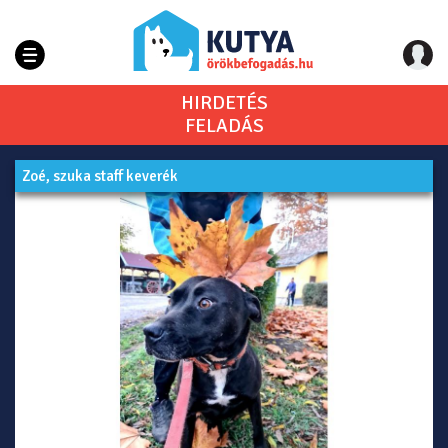
HIRDETÉS
FELADÁS
Zoé, szuka staff keverék