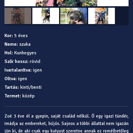
Kor:
5 éves
Neme:
szuka
Hol:
Kunhegyes
Szőr hossz:
rövid
Ivartalanítva:
igen
Oltva:
igen
Tartás:
kinti/benti
Termet:
közép
Zoé 3 éve él a gyepin, saját család nélkül. Ő egy igazi tündér,
imádja az embereket, bújós. Sajnos a többi állattal nem igazán
jön ki, de aki csak egy kutyust szeretne annak ez remélhetőleg